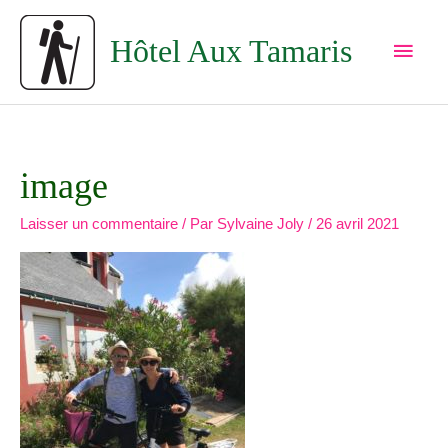
Aller
Men
au
Hôtel Aux Tamaris
princ
contenu
image
Laisser un commentaire
/ Par
Sylvaine Joly
/
26 avril 2021